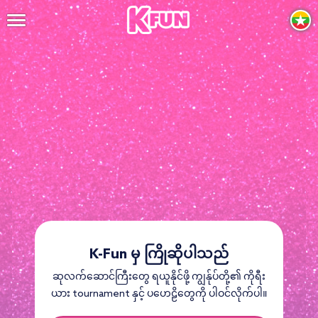
K-Fun မှ ကြိုဆိုပါသည်
ဆုလက်ဆောင်ကြီးတွေ ရယူနိုင်ဖို့ ကျွန်ုပ်တို့၏ ကိုရီး
ယား tournament နှင့် ပဟေဠိတွေကို ပါဝင်လိုက်ပါ။