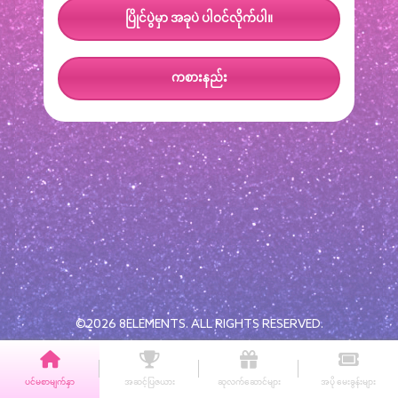
ပြိုင်ပွဲမှာ အခုပဲ ပါဝင်လိုက်ပါ။
ကစားနည်း
©2026 8ELEMENTS. ALL RIGHTS RESERVED.
ပင်မစာမျက်နှာ
အဆင့်ပြဇယား
ဆုလက်ဆောင်များ
အပို မေးခွန်းများ