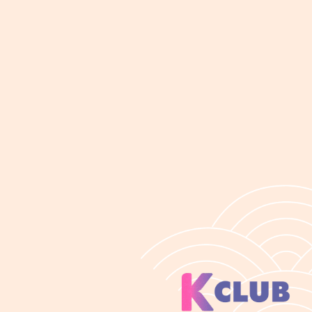
K-CLUBမှ ကြိ
ကျေးဇူးပြု၍
အချက်အလက်