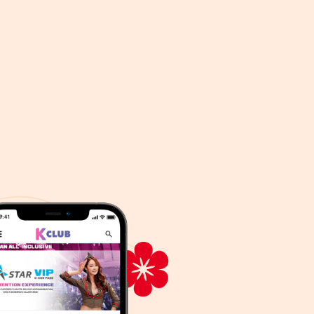
ွေ ကိုယ်ရေး