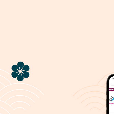
ကိုယ်ရေးအချက်အလက်မူဝါဒ
ုဆိုပါတယ်!
ဤနေရာကိုနှိပ်ပါ
ကျွန်ုပ်တို့၏ဝန်ဆောင်မှုအားလုံးနှင့်သက်ဆိုင်သည့် အထွေထ
မူဝါဒကို
8elements.net
ဝင်ရောက်ကြည့်ရှုရန်