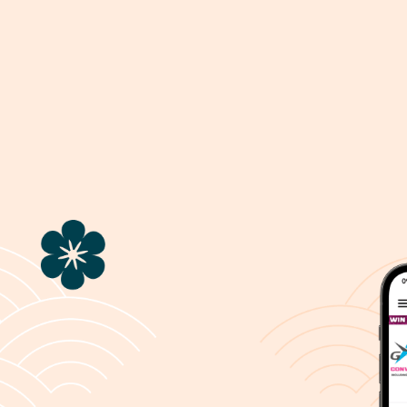
ပြဿနာ
ပါဘူး၊ သင့်လုပ်ဆောင်ချက် ပြုလုပ်နေစဉ် ပြဿနာတစ်ခု ကြုံတွေ့ခဲ့ရပါသည်။
နှင့် ပတ်သတ် ၍ အကူအညီ လိုအပ် ပါက
support@8elements.net
သို့ အီးမေးလ် ပေ