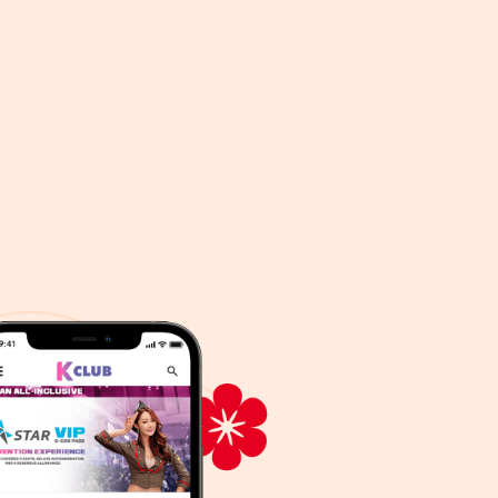
းပို့ နိုင်ပါ