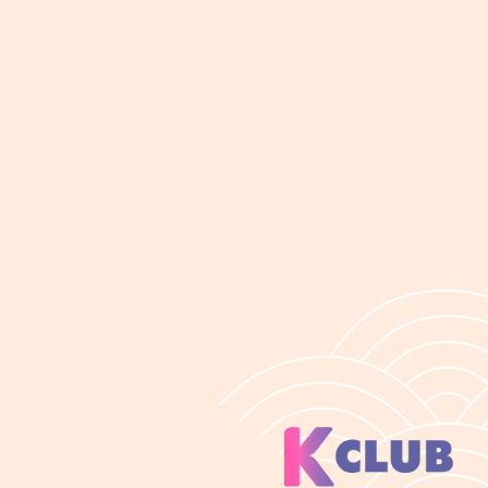
စိတ်မကောင်း
၀န်ဆောင်မှု 
တယ်။