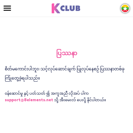
ပြဿနာ
စိတ်မကောင်းပါဘူး၊ သင့်လုပ်ဆောင်ချက် ပြုလုပ်နေစဉ် ပြဿနာတစ်ခု
ကြုံတွေ့ခဲ့ရပါသည်။
၀န်ဆောင်မှု နှင့် ပတ်သတ် ၍ အကူအညီ လိုအပ် ပါက
support@8elements.net
သို့ အီးမေးလ် ပေးပို့ နိုင်ပါတယ်။