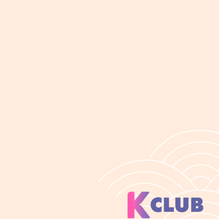
စိတ်မကောင်း
၀န်ဆောင်မှု 
တယ်။