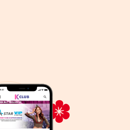
းပို့ နိုင်ပါ