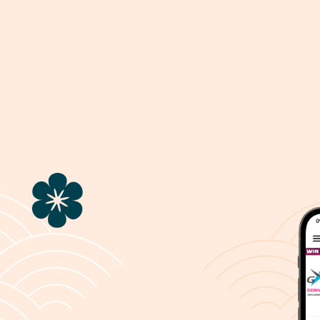
ပြဿနာ
ပါဘူး၊ သင့်လုပ်ဆောင်ချက် ပြုလုပ်နေစဉ် ပြဿနာတစ်ခု ကြုံတွေ့ခဲ့ရပါသည်။
နှင့် ပတ်သတ် ၍ အကူအညီ လိုအပ် ပါက
support@8elements.net
သို့ အီးမေးလ် ပေ