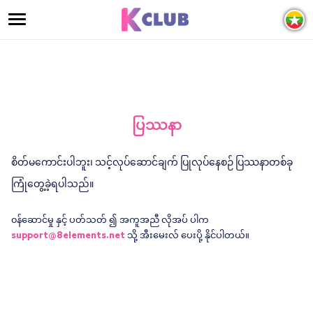
ပြဿနာ
စိတ်မကောင်းပါဘူး၊ သင့်လုပ်ဆောင်ချက် ပြုလုပ်နေစဉ် ပြဿနာတစ်ခု
ကြုံတွေ့ခဲ့ရပါသည်။
၀န်ဆောင်မှု နှင့် ပတ်သတ် ၍ အကူအညီ လိုအပ် ပါက
support@8elements.net
သို့ အီးမေးလ် ပေးပို့ နိုင်ပါတယ်။